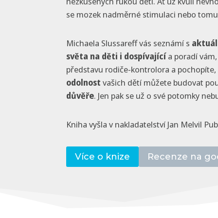
nezkušených rukou dětí. Ať už kvůli nevh
se mozek nadměrné stimulaci nebo tomu 
Michaela Slussareff vás seznámí s
aktuál
světa na děti i dospívající
a poradí vám, 
představu rodiče-kontrolora a pochopíte, ž
odolnost
vašich dětí můžete budovat po
důvěře
. Jen pak se už o své potomky neb
Kniha vyšla v nakladatelství Jan Melvil Pub
Více o knize
Recenze na go