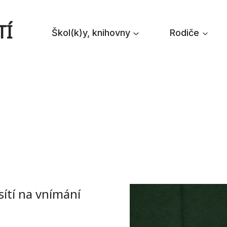
TÍ
Škol(k)y, knihovny
Rodiče
 sítí na vnímání