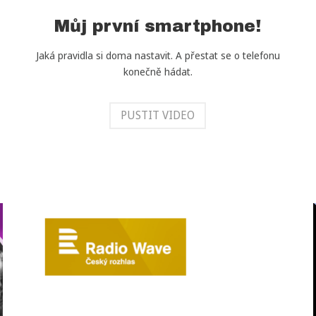
d
Můj první smartphone!
i
č
Jaká pravidla si doma nastavit. A přestat se o telefonu
ů
konečně hádat.
m
PUSTIT VIDEO