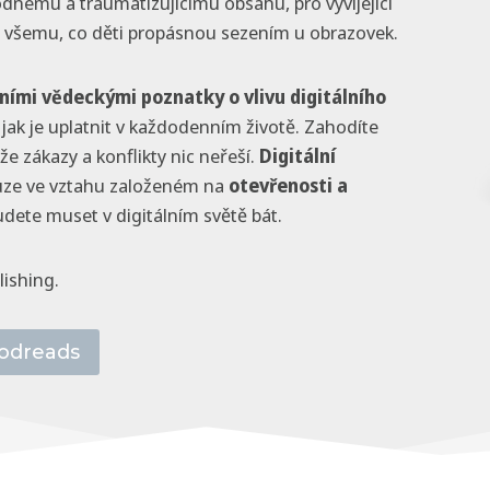
odnému a traumatizujícímu obsahu, pro vyvíjející
r
všemu, co děti propásnou sezením u obrazovek.
i
t
ními vědeckými poznatky o vlivu digitálního
s
jak je uplatnit v každodenním životě. Zahodíte
k
e zákazy a konflikty nic neřeší.
Digitální
á
uze ve vztahu založeném na
otevřenosti a
m
udete muset v digitálním světě bát.
i
n
lishing.
i
s
é
odreads
r
i
e
,