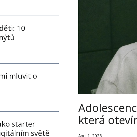
děti: 10
 mýtů
tmi mluvit o
Adolescence
která oteví
ako starter
igitálním světě
April 1, 2025