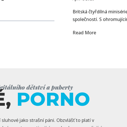
Britská čtyřdílná minisér
společností. S ohromujíc
A
Read More
d
o
l
e
s
c
e
itálního dětství a puberty
Ě,
PORNO
n
c
e
:
 sluhové jako strašní páni. Obzvlášť to platí v
B