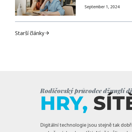
September 1, 2024
Starší články
Rodičovský průvodce džunglí dig
HRY,
SÍT
Digitální technologie jsou stejně tak dobří